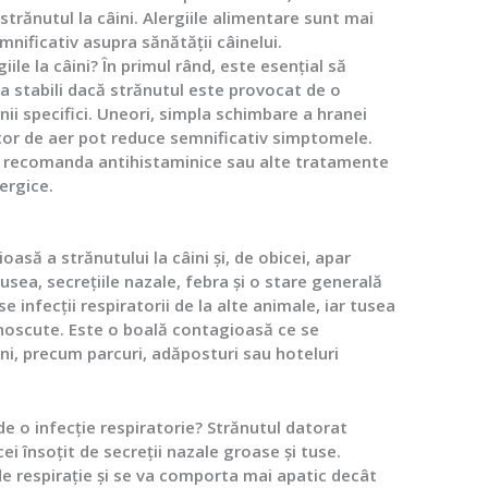
trănutul la câini. Alergiile alimentare sunt mai
mnificativ asupra sănătății câinelui.
iile la câini?
În primul rând, este esențial să
a stabili dacă strănutul este provocat de o
enii specifici. Uneori, simpla schimbare a hranei
ator de aer pot reduce semnificativ simptomele.
e recomanda antihistaminice sau alte tratamente
ergice.
ioasă a strănutului la câini și, de obicei, apar
ea, secrețiile nazale, febra și o stare generală
e infecții respiratorii de la alte animale, iar tusea
unoscute. Este o boală contagioasă ce se
ini, precum parcuri, adăposturi sau hoteluri
e o infecție respiratorie?
Strănutul datorat
cei însoțit de secreții nazale groase și tuse.
de respirație și se va comporta mai apatic decât