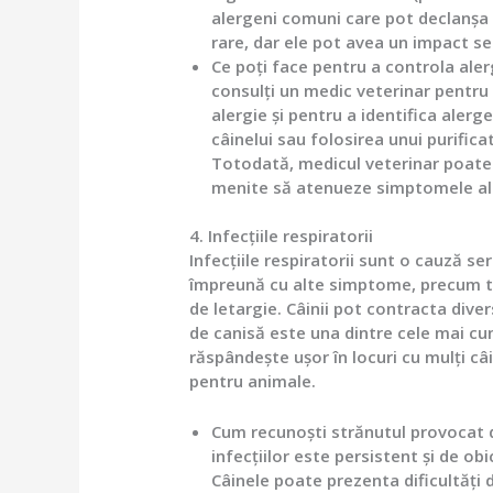
alergeni comuni care pot declanșa s
rare, dar ele pot avea un impact se
Ce poți face pentru a controla alerg
consulți un medic veterinar pentru 
alergie și pentru a identifica alerg
câinelui sau folosirea unui purific
Totodată, medicul veterinar poat
menite să atenueze simptomele al
4. Infecțiile respiratorii
Infecțiile respiratorii sunt o cauză ser
împreună cu alte simptome, precum tus
de letargie. Câinii pot contracta divers
de canisă este una dintre cele mai c
răspândește ușor în locuri cu mulți câ
pentru animale.
Cum recunoști strănutul provocat d
infecțiilor este persistent și de obi
Câinele poate prezenta dificultăți 