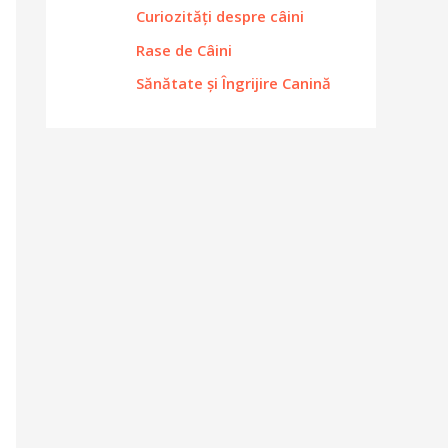
Curiozități despre câini
Rase de Câini
Sănătate și Îngrijire Canină