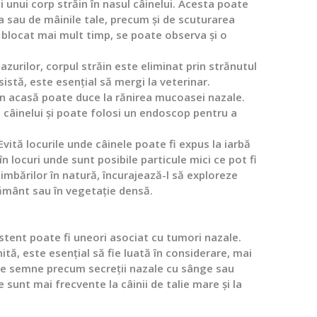
i unui corp străin în nasul câinelui. Acesta poate
ea sau de mâinile tale, precum și de scuturarea
 blocat mai mult timp, se poate observa și o
azurilor, corpul străin este eliminat prin strănutul
istă, este esențial să mergi la veterinar.
in acasă poate duce la rănirea mucoasei nazale.
 câinelui și poate folosi un endoscop pentru a
Evită locurile unde câinele poate fi expus la iarbă
în locuri unde sunt posibile particule mici ce pot fi
imbărilor în natură, încurajează-l să exploreze
pământ sau în vegetație densă.
sistent poate fi uneori asociat cu tumori nazale.
ită, este esențial să fie luată în considerare, mai
lte semne precum secreții nazale cu sânge sau
e sunt mai frecvente la câinii de talie mare și la