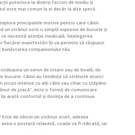
cții puternice la diverși factori de mediu și
tul este mai comun la ei decât la alte specii.
xplora principalele motive pentru care câinii
nd un strănut este o simplă expresie de bucurie și
 ce necesită atenție medicală. Înțelegerea
or fiecărei manifestări îți va permite să răspunzi
i bunăstarea companionului tău.
ntotdeauna un semn de iritare sau de boală; de
de bucurie. Câinii au tendința să strănute atunci
 jocuri intense cu alți câini sau chiar cu stăpânii
rănut de joacă”, este o formă de comunicare
 își arată confortul și dorința de a continua
?
Este de obicei un strănut scurt, adesea
a avea o postură relaxată, coada va fi ridicată, iar