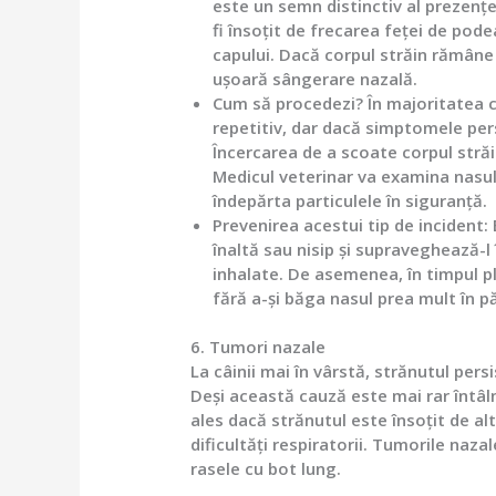
este un semn distinctiv al prezențe
fi însoțit de frecarea feței de pod
capului. Dacă corpul străin rămâne
ușoară sângerare nazală.
Cum să procedezi?
În majoritatea c
repetitiv, dar dacă simptomele pers
Încercarea de a scoate corpul stră
Medicul veterinar va examina nasul
îndepărta particulele în siguranță.
Prevenirea acestui tip de incident:
înaltă sau nisip și supraveghează-l 
inhalate. De asemenea, în timpul pl
fără a-și băga nasul prea mult în 
6. Tumori nazale
La câinii mai în vârstă, strănutul per
Deși această cauză este mai rar întâln
ales dacă strănutul este însoțit de a
dificultăți respiratorii. Tumorile nazal
rasele cu bot lung.