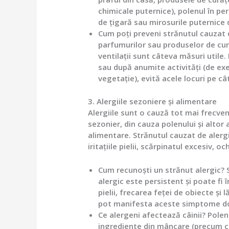
chimicale puternice), polenul în p
de țigară sau mirosurile puternice
Cum poți preveni strănutul cauzat d
parfumurilor sau produselor de cur
ventilații sunt câteva măsuri utile
sau după anumite activități (de e
vegetație), evită acele locuri pe cât
3. Alergiile sezoniere și alimentare
Alergiile sunt o cauză tot mai frecven
sezonier, din cauza polenului și altor 
alimentare. Strănutul cauzat de alerg
iritațiile pielii, scărpinatul excesiv, oc
Cum recunoști un strănut alergic?
S
alergic este persistent și poate fi
pielii, frecarea feței de obiecte și 
pot manifesta aceste simptome doa
Ce alergeni afectează câinii?
Polene
ingrediente din mâncare (precum ce