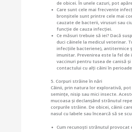
de obicei. În unele cazuri, pot apăr
Care sunt cele mai frecvente infecți
bronșitele sunt printre cele mai com
cauzate de bacterii, virusuri sau ci
funcție de cauza infecției.
Ce măsuri trebuie să iei?
Dacă suspe
duci câinele la medicul veterinar. 
infecțiile bacteriene), antitermice
imunitar. Prevenirea este la fel de
vaccinuri pentru tusea de canisă și 
contactului cu alți câini în perioade
5. Corpuri străine în nări
Câinii, prin natura lor explorativă, po
semințe, nisip sau mici insecte. Acest
mucoasa și declanșând strănutul repeti
corpurile străine. De obicei, câinii c
nasul cu labele sau încearcă să se scu
Cum recunoști strănutul provocat d