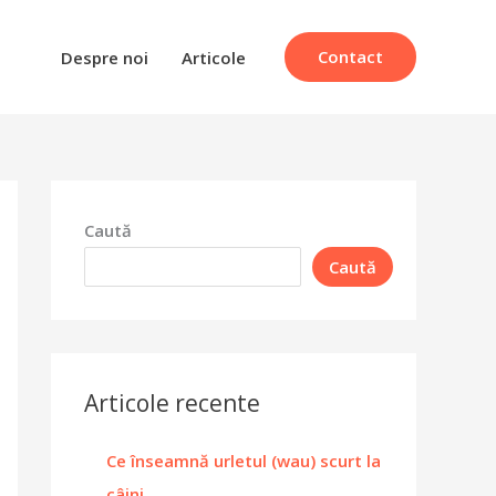
Contact
Despre noi
Articole
Caută
Caută
Articole recente
Ce înseamnă urletul (wau) scurt la
câini