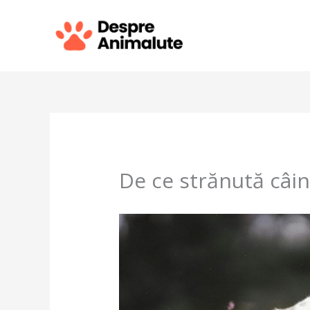
Skip
to
content
De ce strănută câin