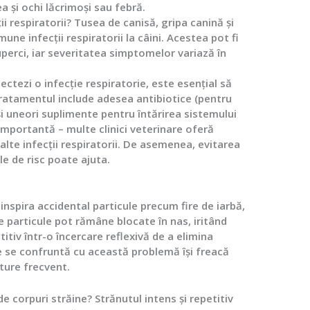
ea și ochi lăcrimoși sau febră.
i respiratorii?
Tusea de canisă, gripa canină și
une infecții respiratorii la câini. Acestea pot fi
uperci, iar severitatea simptomelor variază în
ctezi o infecție respiratorie, este esențial să
Tratamentul include adesea antibiotice (pentru
 și uneori suplimente pentru întărirea sistemului
 importantă – multe clinici veterinare oferă
alte infecții respiratorii. De asemenea, evitarea
le de risc poate ajuta.
t inspira accidental particule precum fire de iarbă,
e particule pot rămâne blocate în nas, iritând
tiv într-o încercare reflexivă de a elimina
are se confruntă cu această problemă își freacă
ture frecvent.
e corpuri străine?
Strănutul intens și repetitiv