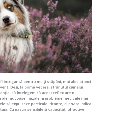
fi intrigantă pentru mulți stăpâni, mai ales atunci
nt. Deși, la prima vedere, strănutul câinelui
ențial să înțelegem că acest reflex are o
ații ale mucoasei nazale la probleme medicale mai
ele să expulzeze particule iritante, ci poate indica
uia. Cu nasuri sensibile și capacități olfactive