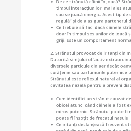
De ce strănută câinii în joacă?
Străn
timpul interacțiunilor, mai ales atu
sau se joacă energic. Acest tip de 
regulă” și de a asigura partenerul d
Ce trebuie să faci dacă câinele str
doar în timpul sesiunilor de joacă și
griji. Este un comportament normal ș
2. Strănutul provocat de iritanți din 
Datorită simțului olfactiv extraordinar
diversele particule din aer decât oame
curățenie sau parfumurile puternice p
Strănutul este reflexul natural al org
cavitatea nazală pentru a preveni disc
Cum identifici un strănut cauzat de
obicei atunci când câinele a fost e
miros puternic. Strănutul poate fi 
poate fi însoțit de frecatul nasului 
Ce iritanți declanșează frecvent str
praful din casă, produsele de curăț