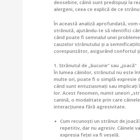
deosebite, câinii sunt predispuși la rea
alergeni, ceea ce explică de ce strănu
În această analiză aprofundată, vom e
strănută, ajutându-te să identifici câ
când poate fi semnalul unei probleme
cauzelor strănutului și a semnificațiil
corespunzător, asigurând confortul ș
1. Strănutul de „bucurie” sau „joacă”
În lumea câinilor, strănutul nu este î
multe ori, poate fi o simplă expresie 
când sunt entuziasmați sau implicați în
lor. Acest fenomen, numit uneori „st
canină, o modalitate prin care câinele
interacțiunea fără agresivitate.
Cum recunoști un strănut de joacă
repetitiv, dar nu agresiv. Câinele v
expresia feței va fi veselă.