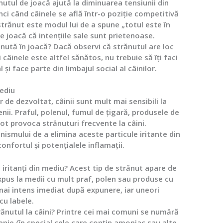
utul de joacă ajută la diminuarea tensiunii din
nci când câinele se află într-o poziție competitivă
strănut este modul lui de a spune „totul este în
e joacă că intențiile sale sunt prietenoase.
ănută în joacă?
Dacă observi că strănutul are loc
 câinele este altfel sănătos, nu trebuie să îți faci
i face parte din limbajul social al câinilor.
mediu
 de dezvoltat, câinii sunt mult mai sensibili la
nii. Praful, polenul, fumul de țigară, produsele de
ot provoca strănuturi frecvente la câini.
anismului de a elimina aceste particule iritante din
onfortul și potențialele inflamații.
 iritanți din mediu?
Acest tip de strănut apare de
xpus la medii cu mult praf, polen sau produse cu
mai intens imediat după expunere, iar uneori
cu labele.
ănutul la câini?
Printre cei mai comuni se numără
enie (în special cele care conțin amoniac sau alte