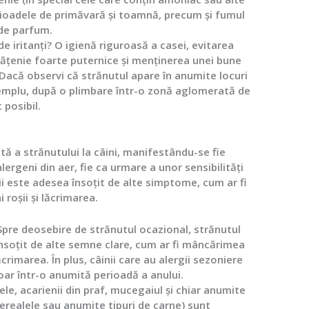
erioadele de primăvară și toamnă, precum și fumul
 de parfum.
e iritanți?
O igienă riguroasă a casei, evitarea
ățenie foarte puternice și menținerea unei bune
. Dacă observi că strănutul apare în anumite locuri
xemplu, după o plimbare într-o zonă aglomerată de
 posibil.
tă a strănutului la câini, manifestându-se fie
alergeni din aer, fie ca urmare a unor sensibilități
ii este adesea însoțit de alte simptome, cum ar fi
hi roșii și lăcrimarea.
pre deosebire de strănutul ocazional, strănutul
 însoțit de alte semne clare, cum ar fi mâncărimea
lăcrimarea. În plus, câinii care au alergii sezoniere
r într-o anumită perioadă a anului.
le, acarienii din praf, mucegaiul și chiar anumite
realele sau anumite tipuri de carne) sunt