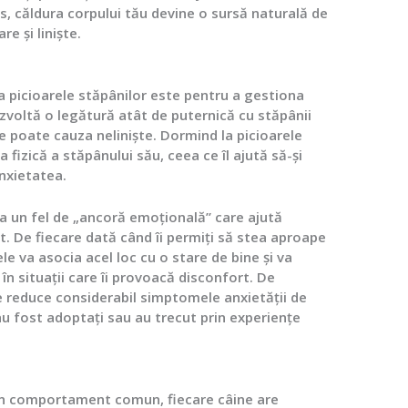
us, căldura corpului tău devine o sursă naturală de
e și liniște.
a picioarele stăpânilor este pentru a gestiona
ezvoltă o legătură atât de puternică cu stăpânii
le poate cauza neliniște. Dormind la picioarele
 fizică a stăpânului său, ceea ce îl ajută să-și
anxietatea.
a un fel de „ancoră emoțională” care ajută
. De fiecare dată când îi permiți să stea aproape
e va asocia acel loc cu o stare de bine și va
în situații care îi provoacă disconfort. De
reduce considerabil simptomele anxietății de
au fost adoptați sau au trecut prin experiențe
 un comportament comun, fiecare câine are