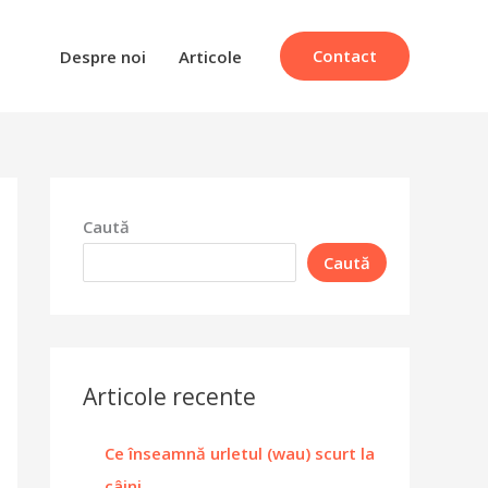
Contact
Despre noi
Articole
Caută
Caută
Articole recente
Ce înseamnă urletul (wau) scurt la
câini