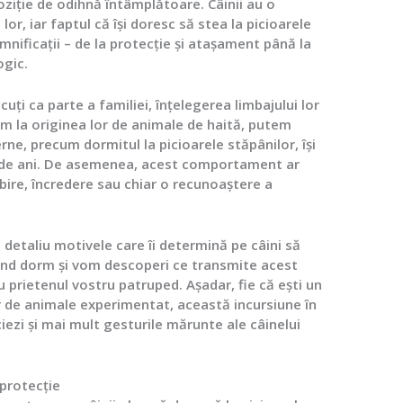
ziție de odihnă întâmplătoare. Câinii au o
lor, iar faptul că își doresc să stea la picioarele
nificații – de la protecție și atașament până la
ogic.
cuți ca parte a familiei, înțelegerea limbajului lor
im la originea lor de animale de haită, putem
 precum dormitul la picioarele stăpânilor, își
ii de ani. De asemenea, acest comportament ar
bire, încredere sau chiar o recunoaștere a
n detaliu motivele care îi determină pe câini să
ând dorm și vom descoperi ce transmite acest
u prietenul vostru patruped. Așadar, fie că ești un
r de animale experimentat, această incursiune în
iezi și mai mult gesturile mărunte ale câinelui
 protecție