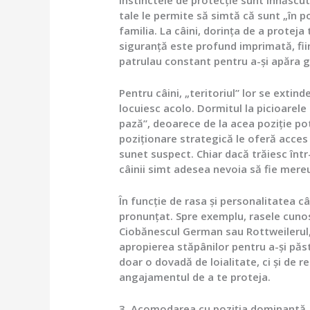
tale le permite să simtă că sunt „în po
familia. La câini, dorința de a proteja 
siguranță este profund imprimată, fiin
patrulau constant pentru a-și apăra g
Pentru câini, „teritoriul” lor se extind
locuiesc acolo. Dormitul la picioarele 
pază”, deoarece de la acea poziție po
poziționare strategică le oferă acces
sunet suspect. Chiar dacă trăiesc într
câinii simt adesea nevoia să fie mereu
În funcție de rasa și personalitatea câ
pronunțat. Spre exemplu, rasele cunos
Ciobănescul German sau Rottweilerul,
apropierea stăpânilor pentru a-și păst
doar o dovadă de loialitate, ci și de r
angajamentul de a te proteja.
3. Acomodarea cu poziția dominantă