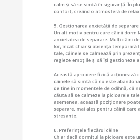
calm și să se simtă în siguranță. În pl
confort, creând o atmosferă de relaxar
5. Gestionarea anxietății de separare
Un alt motiv pentru care câinii dorm l
anxietatea de separare. Mulți câini d
lor, încât chiar și absența temporară 
tale, câinele se calmează prin prezența
regleze emoțiile și să își gestioneze 
Această apropiere fizică acționează c
câinele să simtă că nu este abandonat
de tine în momentele de odihnă, câinel
căuta să se calmeze la picioarele tale 
asemenea, această poziționare poate 
separare, mai ales pentru câinii care 
stresante.
6. Preferințele fiecărui câine
Chiar dacă dormitul la picioare este