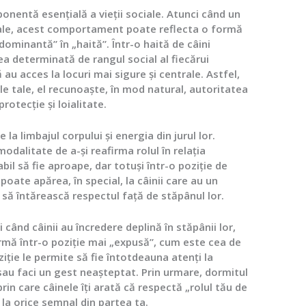
ponentă esențială a vieții sociale. Atunci când un
tale, acest comportament poate reflecta o formă
dominantă” în „haită”. Într-o haită de câini
ea determinată de rangul social al fiecărui
 au acces la locuri mai sigure și centrale. Astfel,
le tale, el recunoaște, în mod natural, autoritatea
rotecție și loialitate.
la limbajul corpului și energia din jurul lor.
modalitate de a-și reafirma rolul în relația
il să fie aproape, dar totuși într-o poziție de
te apărea, în special, la câinii care au un
să întărească respectul față de stăpânul lor.
când câinii au încredere deplină în stăpânii lor,
armă într-o poziție mai „expusă”, cum este cea de
ție le permite să fie întotdeauna atenți la
i sau faci un gest neașteptat. Prin urmare, dormitul
rin care câinele îți arată că respectă „rolul tău de
 la orice semnal din partea ta.