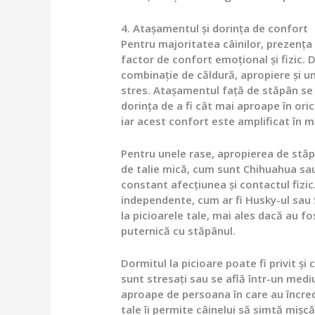
4. Atașamentul și dorința de confort
Pentru majoritatea câinilor, prezența
factor de confort emoțional și fizic. 
combinație de căldură, apropiere și un
stres. Atașamentul față de stăpân se d
dorința de a fi cât mai aproape în or
iar acest confort este amplificat în
Pentru unele rase, apropierea de stăpâ
de talie mică, cum sunt Chihuahua sau
constant afecțiunea și contactul fizic
independente, cum ar fi Husky-ul sau 
la picioarele tale, mai ales dacă au fo
puternică cu stăpânul.
Dormitul la picioare poate fi privit 
sunt stresați sau se află într-un mediu
aproape de persoana în care au încred
tale îi permite câinelui să simtă mișcă