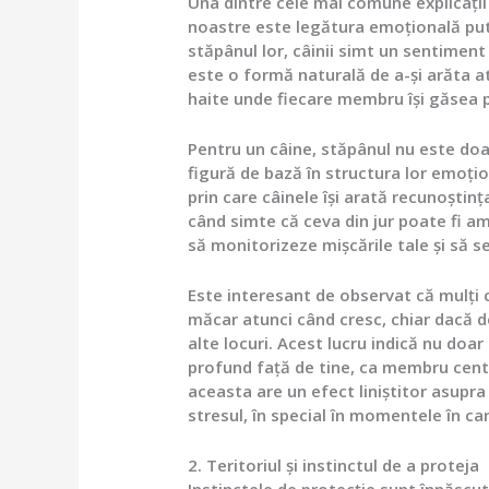
Una dintre cele mai comune explicații 
noastre este legătura emoțională put
stăpânul lor, câinii simt un sentimen
este o formă naturală de a-și arăta ata
haite unde fiecare membru își găsea pr
Pentru un câine, stăpânul nu este doa
figură de bază în structura lor emoțio
prin care câinele își arată recunoștinț
când simte că ceva din jur poate fi am
să monitorizeze mișcările tale și să se
Este interesant de observat că mulți 
măcar atunci când cresc, chiar dacă d
alte locuri. Acest lucru indică nu doar
profund față de tine, ca membru central
aceasta are un efect liniștitor asupra
stresul, în special în momentele în ca
2. Teritoriul și instinctul de a proteja
Instinctele de protecție sunt înnăscute