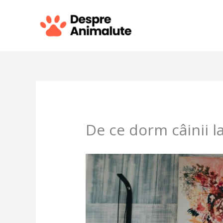
Skip
to
content
De ce dorm câinii l