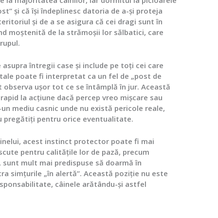
st” și că își îndeplinesc datoria de a-și proteja
teritoriul și de a se asigura că cei dragi sunt în
d moștenită de la strămoșii lor sălbatici, care
rupul.
e asupra întregii case și include pe toți cei care
tale poate fi interpretat ca un fel de „post de
t observa ușor tot ce se întâmplă în jur. Această
 rapid la acțiune dacă percep vreo mișcare sau
-un mediu casnic unde nu există pericole reale,
 pregătiți pentru orice eventualitate.
inelui, acest instinct protector poate fi mai
cute pentru calitățile lor de pază, precum
 sunt mult mai predispuse să doarmă în
ra simțurile „în alertă”. Această poziție nu este
esponsabilitate, câinele arătându-și astfel