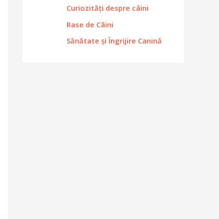
Curiozități despre câini
Rase de Câini
Sănătate și Îngrijire Canină