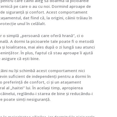
pentru care câinii aleg să doarmă la picioarele
ernică pe care o au cu noi. Dormind aproape de
t de siguranță și confort. Acest comportament
șamentul, dat fiind că, la origini, câinii trăiau în
otecție unul în celălalt.
r o simplă „persoană care oferă hrană”, ci o
nală. A dormi la picioarele tale poate fi o metodă
a și loialitatea, mai ales după o zi lungă sau atunci
enințător. În plus, faptul că stau aproape îi ajută
 asigure că ești bine.
câini nu își schimbă acest comportament nici
evin suficient de independenți pentru a dormi în
 o preferință de confort, ci și un atașament
 al „haitei” lui. În același timp, apropierea
 câinelui, reglându-i starea de bine și reducându-i
re poate simți nesiguranță.
 la majoritatea câinilor, iar dormitul la picioarele