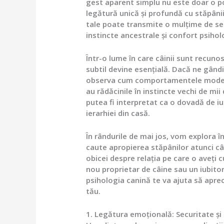
gest aparent simplu nu este doar o po
legătură unică și profundă cu stăpânii 
tale poate transmite o mulțime de sem
instincte ancestrale și confort psihol
Într-o lume în care câinii sunt recunos
subtil devine esențială. Dacă ne gând
observa cum comportamentele moderne,
au rădăcinile în instincte vechi de m
putea fi interpretat ca o dovadă de iu
ierarhiei din casă.
În rândurile de mai jos, vom explora î
caute apropierea stăpânilor atunci c
obicei despre relația pe care o aveți c
nou proprietar de câine sau un iubito
psihologia canină te va ajuta să aprec
tău.
1. Legătura emoțională: Securitate și