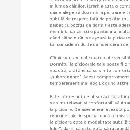
În lumea câinilor, ierarhia este o com
câine alege să doarmă la picioarele 
subtilă de respect față de poziția ta „
sălbatici, poziția de dormit este ades
membru, iar cei cu o poziție mai înaltă
când câinele tău se așează la picioare
ta, considerându-te un lider demn de p
Câinii sunt animale extrem de sensibile 
Dormitul la picioarele tale poate fi o 
voastră, arătând că se simte confortab
„subordonare”. Acest comportament poa
temperament mai docil, dorind astfel 
Este interesant de observat că, atunci 
se simt relaxați și confortabili să do
la picioare. De asemenea, această pozi
reacțiile tale, în special dacă te mișt
la picioare este o modalitate subtilă p
lider”, dar și că este gata să răspundă