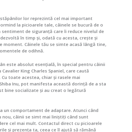
 stăpânilor lor reprezintă cel mai important
Dormind la picioarele tale, câinele se bucură de o
 sentiment de siguranță care îi reduce nivelul de
ezvoltă în timp și, odată cu acesta, crește și
ice moment. Câinele tău se simte acasă lângă tine,
 momentele de odihnă.
n este absolut esențială, în special pentru câinii
 Cavalier King Charles Spaniel, care caută
. Cu toate acestea, chiar și rasele mai
Shiba Inu, pot manifesta această dorință de a sta
st bine socializate și au creat o legătură
și ca un comportament de adaptare. Atunci când
 nou, câinii se simt mai liniștiți când sunt
ere cel mai mult. Contactul direct cu picioarele
rile și prezența ta, ceea ce îl ajută să rămână