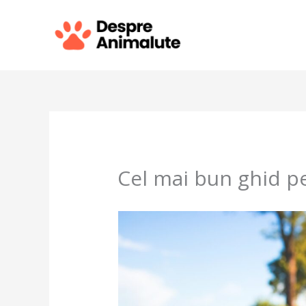
Skip
to
content
Cel mai bun ghid p