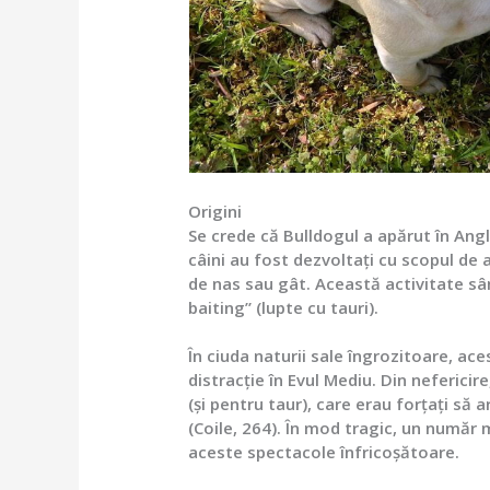
Origini
Se crede că Bulldogul a apărut în Anglia 
câini au fost dezvoltați cu scopul de 
de nas sau gât. Această activitate s
baiting” (lupte cu tauri).
În ciuda naturii sale îngrozitoare, a
distracție în Evul Mediu. Din neferic
(și pentru taur), care erau forțați să 
(Coile, 264). În mod tragic, un număr ma
aceste spectacole înfricoșătoare.