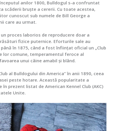
 începutul anilor 1800, Bulldogul s-a confruntat
za scăderii bruște a cererii. Cu toate acestea,
cător cunoscut sub numele de Bill George a
nii care au urmat.
t un proces laborios de reproducere doar a
ăsături fizice puternice. Eforturile sale au
 până în 1875, când a fost înființat oficial un „Club
rile lor comune, temperamentul feroce al
 favoarea unui câine amabil și blând.
Club al Bulldogului din America” în anii 1890, ceea
 rasei peste hotare. Această popularitate a
e în prezent listat de American Kennel Club (AKC)
tatele Unite.