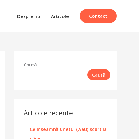
Contact
Despre noi
Articole
Caută
Caută
Articole recente
Ce înseamnă urletul (wau) scurt la
câini