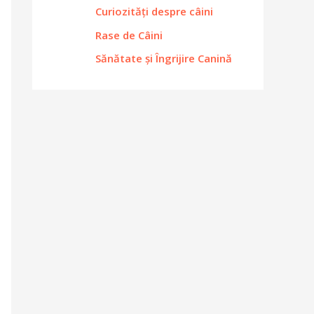
Curiozități despre câini
Rase de Câini
Sănătate și Îngrijire Canină