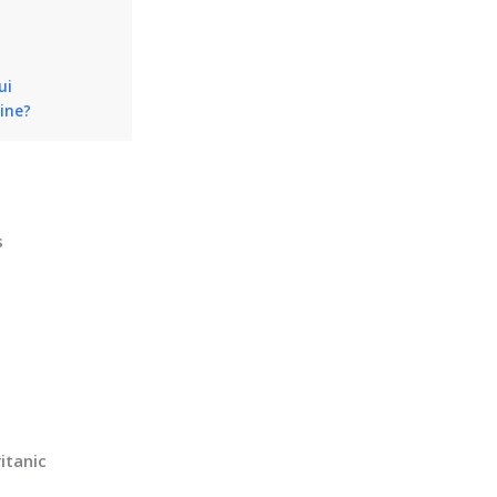
ui
tine?
s
itanic