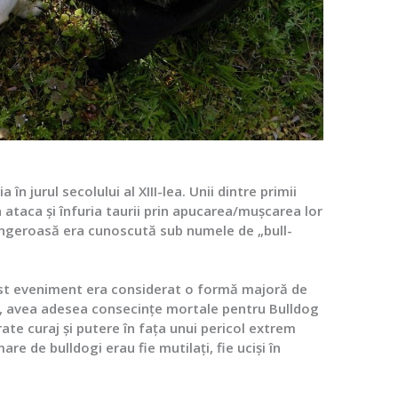
în jurul secolului al XIII-lea. Unii dintre primii
a ataca și înfuria taurii prin apucarea/mușcarea lor
ângeroasă era cunoscută sub numele de „bull-
cest eveniment era considerat o formă majoră de
ire, avea adesea consecințe mortale pentru Bulldog
arate curaj și putere în fața unui pericol extrem
re de bulldogi erau fie mutilați, fie uciși în