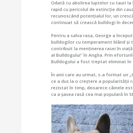
Odată cu abolirea luptelor cu tauri la
rapid cu pericolul de extincție din cau
recunoscând potențialul lor, un cres
continuat să crească bulldogi în dece
Pentru a salva rasa, George a începu
bulldogilor cu temperament blând și tr
contribuit la menținerea rasei în viață
al Bulldogului” în Anglia. Prin efortu
Bulldogului a fost treptat eliminat în
În anii care au urmat, s-a format un „
ce a dus la o creștere a popularității
rezistat în timp, deoarece câinele est
ca a șasea rasă cea mai populară în S